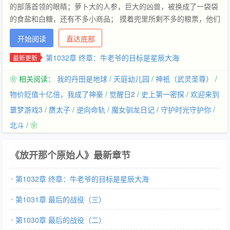
的部落首领的眼睛；萝卜大的人参，巨大的凶兽，被换成了一袋袋
的食盐和白糖，还有不多小商品； 摸着兜里所剩不多的粮票，他们
在苦恼的寻思着，到底是买双胶底解放鞋好，还是买双人字拖鞋更
开始阅读
直达底部
划算。…
第1032章 终章：牛老爷的目标是星辰大海
最新更新
❀ 相关阅读：
我的丹田是地球
/
天庭幼儿园
/
神祇（武灵圣尊）
/
物价贬值十亿倍，我成了神豪
/
觉醒日2
/
史上第一密探
/
欢迎来到
噩梦游戏3
/
赝太子
/
逆向命轨
/
魔女驯龙日记
/
守护时光守护你
/
北斗
/ ❀
《放开那个原始人》最新章节
第1032章 终章：牛老爷的目标是星辰大海
第1031章 最后的战役（三）
第1030章 最后的战役（二）