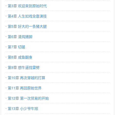
第3章 欢迎来到原始时代
第4章 人生如戏全靠演技
第5章 好大的一条猪大腿
第6章 清炖猪脚
第7章 切磋
第8章 咸鱼翻身
第9章 想牛逼找雷劈
第10章 再次穿越的打算
第11章 再回原始世界
第12章 第一次贸易的开始
第13章 小少爷牛旭